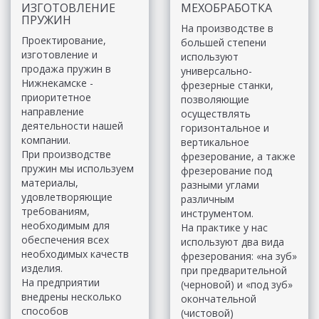
ИЗГОТОВЛЕНИЕ
МЕХОБРАБОТКА
ПРУЖИН
На производстве в
Проектирование,
большей степени
изготовление и
используют
продажа пружин в
универсально-
Нижнекамске -
фрезерные станки,
приоритетное
позволяющие
направление
осуществлять
деятельности нашей
горизонтальное и
компании.
вертикальное
При производстве
фрезерование, а также
пружин мы используем
фрезерование под
материалы,
разными углами
удовлетворяющие
различным
требованиям,
инструментом.
необходимым для
На практике у нас
обеспечения всех
используют два вида
необходимых качеств
фрезерования: «на зуб»
изделия.
при предварительной
На предприятии
(черновой) и «под зуб»
внедрены несколько
окончательной
способов
(чистовой)